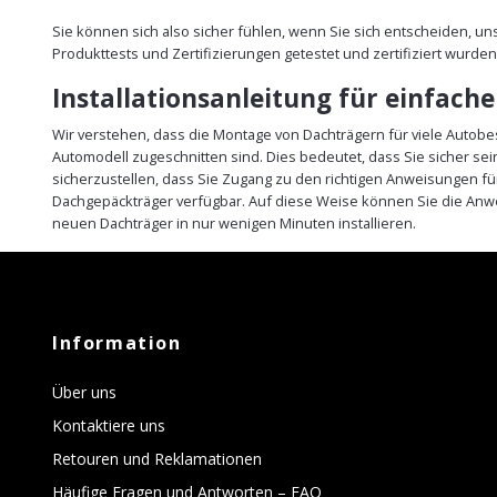
Sie können sich also sicher fühlen, wenn Sie sich entscheiden, u
Produkttests und Zertifizierungen getestet und zertifiziert wurden
Installationsanleitung für einfach
Wir verstehen, dass die Montage von Dachträgern für viele Autobe
Automodell zugeschnitten sind. Dies bedeutet, dass Sie sicher s
sicherzustellen, dass Sie Zugang zu den richtigen Anweisungen fü
Dachgepäckträger verfügbar. Auf diese Weise können Sie die Anw
neuen Dachträger in nur wenigen Minuten installieren.
Information
Über uns
Kontaktiere uns
Retouren und Reklamationen
Häufige Fragen und Antworten – FAQ