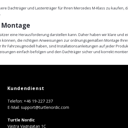
nsere Dachträger und Lastenträger für Ihren Mercedes M-Klass zu kaufen, 
.
e Montage
sitzer eine Herausforderung darstellen kann. Daher haben wir klare und ei
ein können, die richtigen Anweisungen zur ordnungsgemäßen Montage Ihre
r Ihr Fahrzeugmodell haben, sind Installationsanleitungen auf jeder Prod
eisungen einfach befolgen und den Dachträger sicher und korrekt montier
Kundendienst
Telefon: +46 19-227 237
E-Mail:
support@turtlenordic.com
Turtle Nordic
Västra Vagngatan 1C