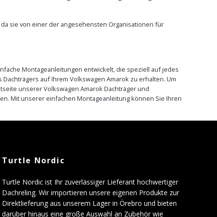
, da sie von einer der angesehensten Organisationen für
nfache Montageanleitungen entwickelt, die speziell auf jedes
es Dachträgers auf Ihrem Volkswagen Amarok zu erhalten. Um
duktseite unserer Volkswagen Amarok Dachträger und
en. Mit unserer einfachen Montageanleitung können Sie Ihren
Turtle Nordic
Turtle Nordic ist Ihr zuverlässiger Lieferant hochwertiger
Dachreling. Wir importieren unsere eigenen Produkte zur
Direktlieferung aus unserem Lager in Örebro und bieten
darüber hinaus eine große Auswahl an Zubehör wie