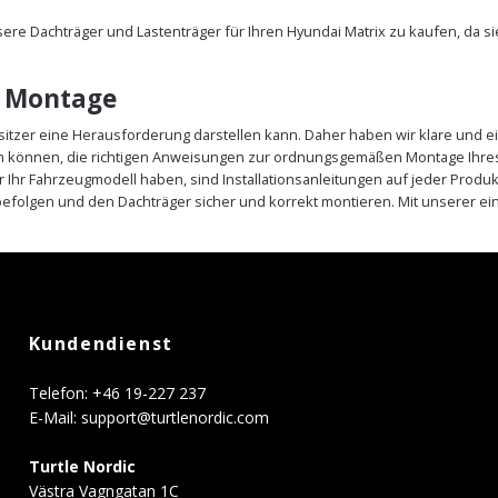
nsere Dachträger und Lastenträger für Ihren Hyundai Matrix zu kaufen, da 
e Montage
sitzer eine Herausforderung darstellen kann. Daher haben wir klare und ei
ein können, die richtigen Anweisungen zur ordnungsgemäßen Montage Ihres
r Ihr Fahrzeugmodell haben, sind Installationsanleitungen auf jeder Prod
efolgen und den Dachträger sicher und korrekt montieren. Mit unserer e
Kundendienst
Telefon: +46 19-227 237
E-Mail:
support@turtlenordic.com
Turtle Nordic
Västra Vagngatan 1C