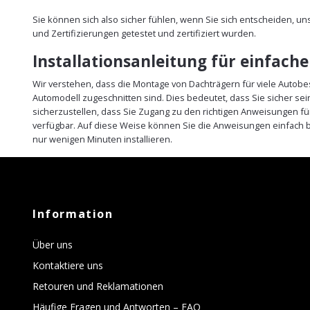
Sie können sich also sicher fühlen, wenn Sie sich entscheiden, u
und Zertifizierungen getestet und zertifiziert wurden.
Installationsanleitung für einfach
Wir verstehen, dass die Montage von Dachträgern für viele Autobe
Automodell zugeschnitten sind. Dies bedeutet, dass Sie sicher s
sicherzustellen, dass Sie Zugang zu den richtigen Anweisungen fü
verfügbar. Auf diese Weise können Sie die Anweisungen einfach b
nur wenigen Minuten installieren.
Information
Über uns
Kontaktiere uns
Retouren und Reklamationen
Häufige Fragen und Antworten – FAQ