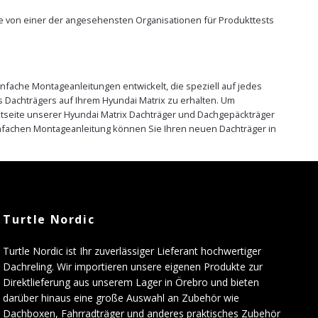
sie von einer der angesehensten Organisationen für Produkttests
nfache Montageanleitungen entwickelt, die speziell auf jedes
 Dachträgers auf Ihrem Hyundai Matrix zu erhalten. Um
uktseite unserer Hyundai Matrix Dachträger und Dachgepäckträger
infachen Montageanleitung können Sie Ihren neuen Dachträger in
Turtle Nordic
Turtle Nordic ist Ihr zuverlässiger Lieferant hochwertiger
Dachreling. Wir importieren unsere eigenen Produkte zur
Direktlieferung aus unserem Lager in Örebro und bieten
darüber hinaus eine große Auswahl an Zubehör wie
Dachboxen, Fahrradträger und anderes praktisches Zubehör