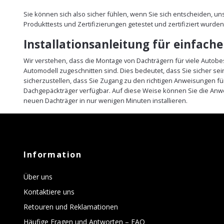
Sie können sich also sicher fühlen, wenn Sie sich entscheiden, u
Produkttests und Zertifizierungen getestet und zertifiziert wurden
Installationsanleitung für einfach
Wir verstehen, dass die Montage von Dachträgern für viele Autobe
Automodell zugeschnitten sind. Dies bedeutet, dass Sie sicher s
sicherzustellen, dass Sie Zugang zu den richtigen Anweisungen fü
Dachgepäckträger verfügbar. Auf diese Weise können Sie die Anw
neuen Dachträger in nur wenigen Minuten installieren.
Information
Über uns
Kontaktiere uns
Retouren und Reklamationen
Häufige Fragen und Antworten – FAQ