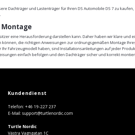
nsere Dachträger und Lastenträger für Ihren DS Automobile DS 7 zu kaufen
.
e Montage
sitzer eine Herausforderung darstellen kann. Daher haben wir klare und ei
ein können, die richtigen Anweisungen zur ordnungsgemäßen Montage Ihres
r Ihr Fahrzeugmodell haben, sind Installationsanleitungen auf jeder Prod
eisungen einfach befolgen und den Dachträger sicher und korrekt montier
Kundendienst
Telefon: +46 19-227 237
E-Mail:
support@turtlenordic.com
Turtle Nordic
Västra Vagngatan 1C