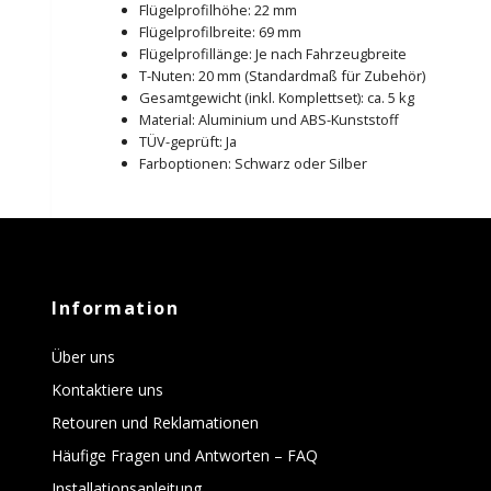
Flügelprofilhöhe: 22 mm
Flügelprofilbreite: 69 mm
Flügelprofillänge: Je nach Fahrzeugbreite
T-Nuten: 20 mm (Standardmaß für Zubehör)
Gesamtgewicht (inkl. Komplettset): ca. 5 kg
Material: Aluminium und ABS-Kunststoff
TÜV-geprüft: Ja
Farboptionen: Schwarz oder Silber
Information
Über uns
Kontaktiere uns
Retouren und Reklamationen
Häufige Fragen und Antworten – FAQ
Installationsanleitung