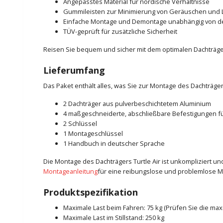
Angepasstes Material für nordische Verhältnisse
Gummileisten zur Minimierung von Geräuschen und 
Einfache Montage und Demontage unabhängig von 
TÜV-geprüft für zusätzliche Sicherheit
Reisen Sie bequem und sicher mit dem optimalen Dachträge
Lieferumfang
Das Paket enthält alles, was Sie zur Montage des Dachträge
2 Dachträger aus pulverbeschichtetem Aluminium
4 maßgeschneiderte, abschließbare Befestigungen fü
2 Schlüssel
1 Montageschlüssel
1 Handbuch in deutscher Sprache
Die Montage des Dachträgers Turtle Air ist unkompliziert 
Montageanleitung
für eine reibungslose und problemlose M
Produktspezifikation
Maximale Last beim Fahren: 75 kg (Prüfen Sie die ma
Maximale Last im Stillstand: 250 kg