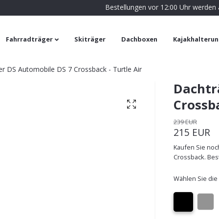
Bestellungen vor 12:00 Uhr werden
Fahrradträger
Skiträger
Dachboxen
Kajakhalteru
r DS Automobile DS 7 Crossback - Turtle Air
Dachtr
Crossba
239 EUR
215 EUR
Kaufen Sie noc
Crossback. Best
Wählen Sie die