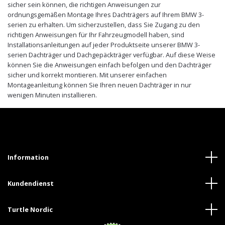
sicher sein können, die richtigen Anweisungen zur
ordnungsgemäßen Montage Ihres Dachträgers auf Ihrem BMW 3-
serien zu erhalten. Um sicherzustellen, dass Sie Zugang zu den
richtigen Anweisungen für Ihr Fahrzeugmodell haben, sind
Installationsanleitungen auf jeder Produktseite unserer BMW 3-
serien Dachträger und Dachgepäckträger verfügbar. Auf diese Weise
können Sie die Anweisungen einfach befolgen und den Dachträger
sicher und korrekt montieren. Mit unserer einfachen
Montageanleitung können Sie Ihren neuen Dachträger in nur
wenigen Minuten installieren.
Information
Kundendienst
Turtle Nordic