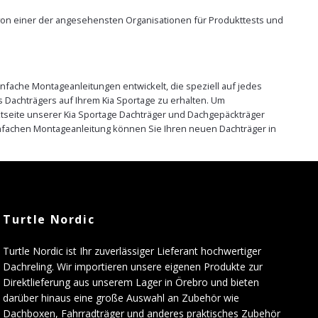
e von einer der angesehensten Organisationen für Produkttests und
nfache Montageanleitungen entwickelt, die speziell auf jedes
 Dachträgers auf Ihrem Kia Sportage zu erhalten. Um
uktseite unserer Kia Sportage Dachträger und Dachgepäckträger
infachen Montageanleitung können Sie Ihren neuen Dachträger in
Turtle Nordic
Turtle Nordic ist Ihr zuverlässiger Lieferant hochwertiger
Dachreling. Wir importieren unsere eigenen Produkte zur
Direktlieferung aus unserem Lager in Örebro und bieten
darüber hinaus eine große Auswahl an Zubehör wie
Dachboxen, Fahrradträger und anderes praktisches Zubehör