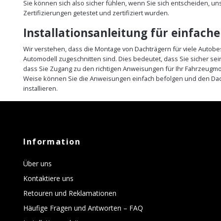
Sie können sich also sicher fühlen, wenn Sie sich entscheiden, un
Zertifizierungen getestet und zertifiziert wurden.
Installationsanleitung für einfach
Wir verstehen, dass die Montage von Dachträgern für viele Autobe
Automodell zugeschnitten sind. Dies bedeutet, dass Sie sicher se
dass Sie Zugang zu den richtigen Anweisungen für Ihr Fahrzeugmod
Weise können Sie die Anweisungen einfach befolgen und den Dach
installieren.
Information
Über uns
Kontaktiere uns
Retouren und Reklamationen
Häufige Fragen und Antworten – FAQ