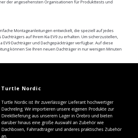
 einer der angesehensten Organisationen für Produkttests und
nfache Montageanleitungen entwickelt, die speziell auf jedes
Dachträgers auf Ihrem Kia EV9 zu erhalten. Um sicherzustellen,
Kia EV9 Dachträger und Dachgepäckträger verfügbar. Auf diese
itung können Sie Ihren neuen Dachträger in nur wenigen Minuten
Turtle Nordic
Turtle Nordic ist Ihr zuverlässiger Lieferant hochwertiger
Dachreling. Wir importieren unsere eigenen Produkte zur
Direktlieferung aus unserem Lager in Örebro und bieten
darüber hinaus eine große Auswahl an Zubehör wie
Dachboxen, Fahrradträger und anderes praktisches Zubehör
an.