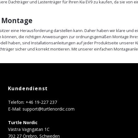
sere Dachträger und Lastenträger für Ihren Kia EV9 zu kaufen, da sie von
e Montage
sitzer eine Herausforderung darstellen kann. Daher haben wir klare und ei
in können, die richtigen Anweisungen zur ordnungsgemäßen Montage Ihres 
ell haben, sind Installationsanleitungen auf jeder Produktseite unserer 
träger sicher und korrekt montieren. Mit unserer einfachen Montageanle
Kundendienst
Telefon: +46 19-227 237
E-Mail:
support@turtlenordic.com
Turtle Nordic
Västra Vagngatan 1C
702 27 Örebro, Schweden