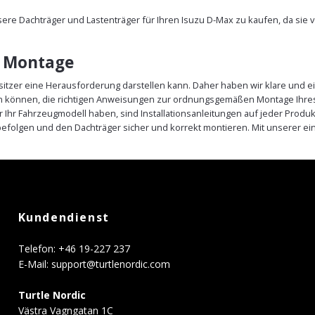
nsere Dachträger und Lastenträger für Ihren Isuzu D-Max zu kaufen, da si
e Montage
sitzer eine Herausforderung darstellen kann. Daher haben wir klare und ei
ein können, die richtigen Anweisungen zur ordnungsgemäßen Montage Ihres
r Ihr Fahrzeugmodell haben, sind Installationsanleitungen auf jeder Prod
efolgen und den Dachträger sicher und korrekt montieren. Mit unserer e
Kundendienst
Telefon: +46 19-227 237
E-Mail:
support@turtlenordic.com
Turtle Nordic
Västra Vagngatan 1C