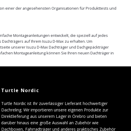
e von einer der angesehensten Organisationen für Produkttests und
nfache Montageanleitungen entwickelt, die speziell auf jedes
 Dachträgers auf Ihrem Isuzu D-Max zu erhalten. Um
uktseite unserer Isuzu D-Max Dachträger und Dachgepäckträger
infachen Montageanleitung können Sie Ihren neuen Dachträger in
Turtle Nordic
Turtle Nordic ist Ihr zuverlässiger Lieferant hochwertiger
Dachreling. Wir importieren unsere eigenen Produkte zur
Direktlieferung aus unserem Lager in Örebro und bieten
darüber hinaus eine große Auswahl an Zubehör wie
Dachboxen, Fahrradträger und anderes praktisches Zubehör