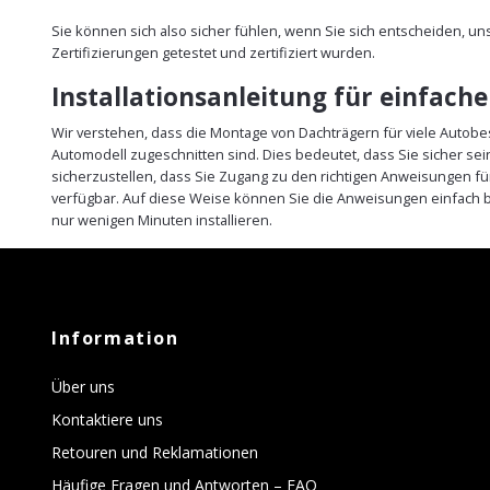
Sie können sich also sicher fühlen, wenn Sie sich entscheiden, u
Zertifizierungen getestet und zertifiziert wurden.
Installationsanleitung für einfach
Wir verstehen, dass die Montage von Dachträgern für viele Autobe
Automodell zugeschnitten sind. Dies bedeutet, dass Sie sicher s
sicherzustellen, dass Sie Zugang zu den richtigen Anweisungen fü
verfügbar. Auf diese Weise können Sie die Anweisungen einfach b
nur wenigen Minuten installieren.
Information
Über uns
Kontaktiere uns
Retouren und Reklamationen
Häufige Fragen und Antworten – FAQ