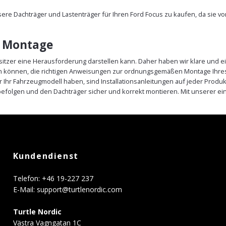
nsere Dachträger und Lastenträger für Ihren Ford Focus zu kaufen, da sie 
e Montage
sitzer eine Herausforderung darstellen kann. Daher haben wir klare und ei
ein können, die richtigen Anweisungen zur ordnungsgemäßen Montage Ihres
r Ihr Fahrzeugmodell haben, sind Installationsanleitungen auf jeder Prod
efolgen und den Dachträger sicher und korrekt montieren. Mit unserer e
Kundendienst
Telefon: +46 19-227 237
E-Mail:
support@turtlenordic.com
Turtle Nordic
Västra Vagngatan 1C