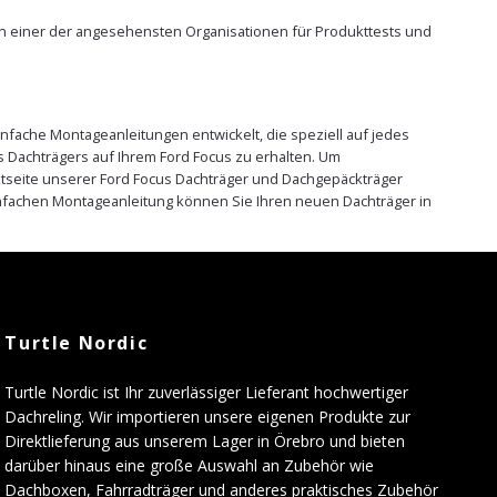
von einer der angesehensten Organisationen für Produkttests und
nfache Montageanleitungen entwickelt, die speziell auf jedes
 Dachträgers auf Ihrem Ford Focus zu erhalten. Um
uktseite unserer Ford Focus Dachträger und Dachgepäckträger
infachen Montageanleitung können Sie Ihren neuen Dachträger in
Turtle Nordic
Turtle Nordic ist Ihr zuverlässiger Lieferant hochwertiger
Dachreling. Wir importieren unsere eigenen Produkte zur
Direktlieferung aus unserem Lager in Örebro und bieten
darüber hinaus eine große Auswahl an Zubehör wie
Dachboxen, Fahrradträger und anderes praktisches Zubehör