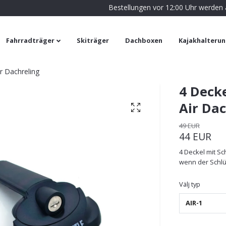
Bestellungen vor 12:00 Uhr werden
Fahrradträger
Skiträger
Dachboxen
Kajakhalteru
ir Dachreling
4 Decke
Air Dac
49 EUR
44 EUR
4 Deckel mit Sc
wenn der Schlüs
Välj typ
AIR-1