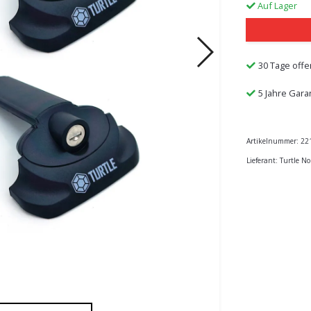
Auf Lager
30 Tage offe
5 Jahre Gara
Artikelnummer:
22
Lieferant:
Turtle No