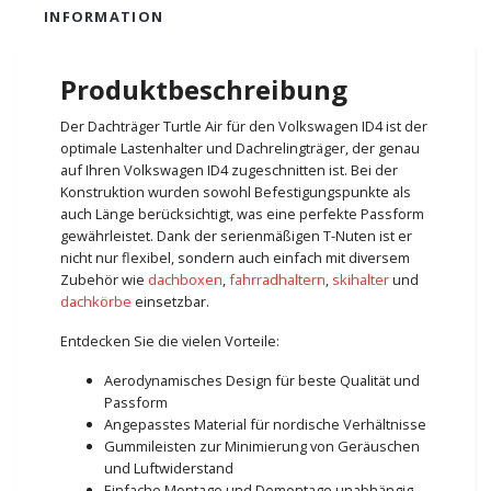
INFORMATION
Produktbeschreibung
Der Dachträger Turtle Air für den Volkswagen ID4 ist der
optimale Lastenhalter und Dachrelingträger, der genau
auf Ihren Volkswagen ID4 zugeschnitten ist. Bei der
Konstruktion wurden sowohl Befestigungspunkte als
auch Länge berücksichtigt, was eine perfekte Passform
gewährleistet. Dank der serienmäßigen T-Nuten ist er
nicht nur flexibel, sondern auch einfach mit diversem
Zubehör wie
dachboxen
,
fahrradhaltern
,
skihalter
und
dachkörbe
einsetzbar.
Entdecken Sie die vielen Vorteile:
Aerodynamisches Design für beste Qualität und
Passform
Angepasstes Material für nordische Verhältnisse
Gummileisten zur Minimierung von Geräuschen
und Luftwiderstand
Einfache Montage und Demontage unabhängig