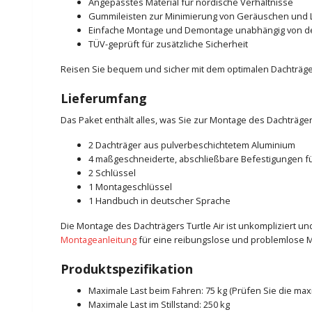
Angepasstes Material für nordische Verhältnisse
Gummileisten zur Minimierung von Geräuschen und 
Einfache Montage und Demontage unabhängig von 
TÜV-geprüft für zusätzliche Sicherheit
Reisen Sie bequem und sicher mit dem optimalen Dachträger 
Lieferumfang
Das Paket enthält alles, was Sie zur Montage des Dachträgers
2 Dachträger aus pulverbeschichtetem Aluminium
4 maßgeschneiderte, abschließbare Befestigungen fü
2 Schlüssel
1 Montageschlüssel
1 Handbuch in deutscher Sprache
Die Montage des Dachträgers Turtle Air ist unkompliziert 
Montageanleitung
für eine reibungslose und problemlose 
Produktspezifikation
Maximale Last beim Fahren: 75 kg (Prüfen Sie die ma
Maximale Last im Stillstand: 250 kg