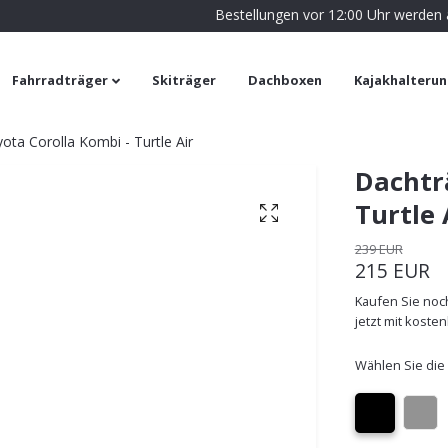
Bestellungen vor 12:00 Uhr werden
Fahrradträger
Skiträger
Dachboxen
Kajakhalteru
ota Corolla Kombi - Turtle Air
Dachtr
Turtle 
239 EUR
215 EUR
Kaufen Sie noch
jetzt mit koste
Wählen Sie die