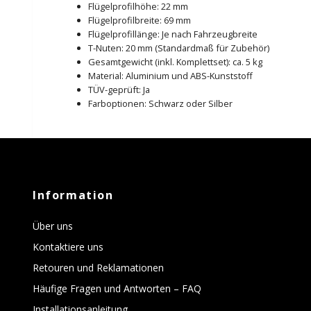
Flügelprofilhöhe: 22 mm
Flügelprofilbreite: 69 mm
Flügelprofillänge: Je nach Fahrzeugbreite
T-Nuten: 20 mm (Standardmaß für Zubehör)
Gesamtgewicht (inkl. Komplettset): ca. 5 kg
Material: Aluminium und ABS-Kunststoff
TÜV-geprüft: Ja
Farboptionen: Schwarz oder Silber
Information
Über uns
Kontaktiere uns
Retouren und Reklamationen
Häufige Fragen und Antworten – FAQ
Installationsanleitung