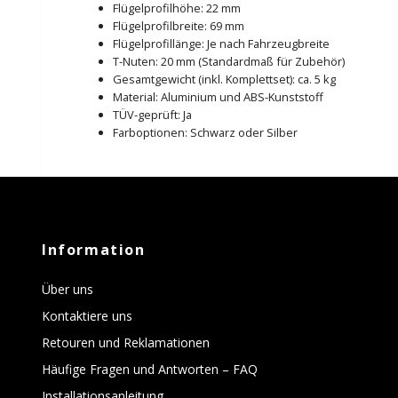
Flügelprofilhöhe: 22 mm
Flügelprofilbreite: 69 mm
Flügelprofillänge: Je nach Fahrzeugbreite
T-Nuten: 20 mm (Standardmaß für Zubehör)
Gesamtgewicht (inkl. Komplettset): ca. 5 kg
Material: Aluminium und ABS-Kunststoff
TÜV-geprüft: Ja
Farboptionen: Schwarz oder Silber
Information
Über uns
Kontaktiere uns
Retouren und Reklamationen
Häufige Fragen und Antworten – FAQ
Installationsanleitung