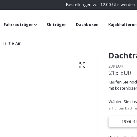
Bestellungen vor 12:00 Uhr werden
Fahrradträger
Skiträger
Dachboxen
Kajakhalteru
 Turtle Air
Dachträ
239 EUR
215 EUR
Kaufen Sie noch
mit kostenlose
Wählen Sie das
erhöhten Dachre
1998 BI