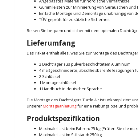
Angepasstes Material für nordische Verhältnisse
Gummileisten zur Minimierung von Geräuschen und 
Einfache Montage und Demontage unabhängig von 
TÜV-geprüft für zusätzliche Sicherheit
Reisen Sie bequem und sicher mit dem optimalen Dachträger
Lieferumfang
Das Paket enthält alles, was Sie zur Montage des Dachträger
2 Dachträger aus pulverbeschichtetem Aluminium
4 maßgeschneiderte, abschließbare Befestigungen fü
2 Schlüssel
1 Montageschlüssel
1 Handbuch in deutscher Sprache
Die Montage des Dachträgers Turtle Air ist unkompliziert u
unserer
Montageanleitung
für eine reibungslose und prob
Produktspezifikation
Maximale Last beim Fahren: 75 kg (Prüfen Sie die ma
Maximale Last im Stillstand: 250 kg