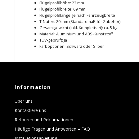
Flügelprofilhöhe: 22 mm
Flügelprofilbreite: 69 mm
Flügelprofillänge: Je nach Fahrzeugbreite
T-Nuten: 20 mm (Standardmaß für Zubehör)
Gesamtgewicht (inkl. Komplettset): ca. 5 kg
Material: Aluminium und ABS-Kunststoff
TÜV-geprüft: Ja
Farboptionen: Schwarz oder Silber
Information
Über uns
Kontaktiere uns
Retouren und Reklamationen
Häufige Fragen und Antworten – FAQ
Installationsanleitung