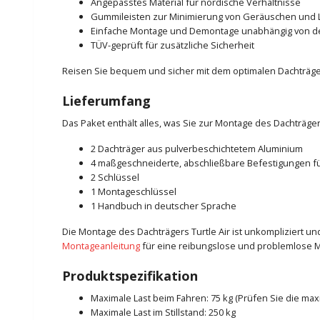
Angepasstes Material für nordische Verhältnisse
Gummileisten zur Minimierung von Geräuschen und 
Einfache Montage und Demontage unabhängig von 
TÜV-geprüft für zusätzliche Sicherheit
Reisen Sie bequem und sicher mit dem optimalen Dachträger 
Lieferumfang
Das Paket enthält alles, was Sie zur Montage des Dachträger
2 Dachträger aus pulverbeschichtetem Aluminium
4 maßgeschneiderte, abschließbare Befestigungen fü
2 Schlüssel
1 Montageschlüssel
1 Handbuch in deutscher Sprache
Die Montage des Dachträgers Turtle Air ist unkompliziert 
Montageanleitung
für eine reibungslose und problemlose 
Produktspezifikation
Maximale Last beim Fahren: 75 kg (Prüfen Sie die ma
Maximale Last im Stillstand: 250 kg