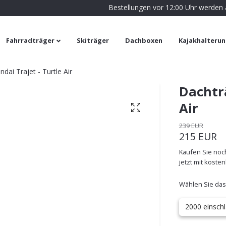
Bestellungen vor 12:00 Uhr werden
Fahrradträger
Skiträger
Dachboxen
Kajakhalteru
dai Trajet - Turtle Air
Dachträ
Air
239 EUR
215 EUR
Kaufen Sie noch
jetzt mit koste
Wählen Sie das
2000 einschl