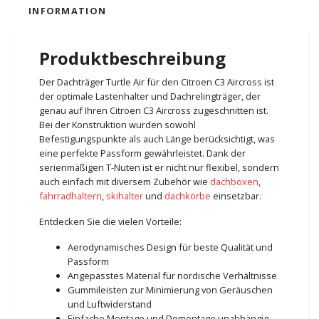
INFORMATION
Produktbeschreibung
Der Dachträger Turtle Air für den Citroen C3 Aircross ist
der optimale Lastenhalter und Dachrelingträger, der
genau auf Ihren Citroen C3 Aircross zugeschnitten ist.
Bei der Konstruktion wurden sowohl
Befestigungspunkte als auch Länge berücksichtigt, was
eine perfekte Passform gewährleistet. Dank der
serienmäßigen T-Nuten ist er nicht nur flexibel, sondern
auch einfach mit diversem Zubehör wie
dachboxen
,
fahrradhaltern
,
skihalter
und
dachkörbe
einsetzbar.
Entdecken Sie die vielen Vorteile:
Aerodynamisches Design für beste Qualität und
Passform
Angepasstes Material für nordische Verhältnisse
Gummileisten zur Minimierung von Geräuschen
und Luftwiderstand
Einfache Montage und Demontage unabhängig