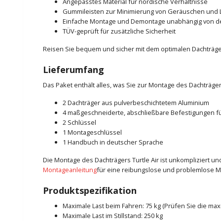
Angepasstes Material für nordische Verhältnisse
Gummileisten zur Minimierung von Geräuschen und 
Einfache Montage und Demontage unabhängig von 
TÜV-geprüft für zusätzliche Sicherheit
Reisen Sie bequem und sicher mit dem optimalen Dachträger 
Lieferumfang
Das Paket enthält alles, was Sie zur Montage des Dachträgers
2 Dachträger aus pulverbeschichtetem Aluminium
4 maßgeschneiderte, abschließbare Befestigungen fü
2 Schlüssel
1 Montageschlüssel
1 Handbuch in deutscher Sprache
Die Montage des Dachträgers Turtle Air ist unkompliziert 
Montageanleitung
für eine reibungslose und problemlose M
Produktspezifikation
Maximale Last beim Fahren: 75 kg (Prüfen Sie die ma
Maximale Last im Stillstand: 250 kg