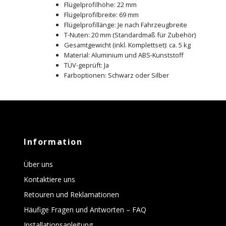
Flügelprofilhöhe: 22 mm
Flügelprofilbreite: 69 mm
Flügelprofillänge: Je nach Fahrzeugbreite
T-Nuten: 20 mm (Standardmaß für Zubehör)
Gesamtgewicht (inkl. Komplettset): ca. 5 kg
Material: Aluminium und ABS-Kunststoff
TÜV-geprüft: Ja
Farboptionen: Schwarz oder Silber
Information
Über uns
Kontaktiere uns
Retouren und Reklamationen
Häufige Fragen und Antworten – FAQ
Installationsanleitung