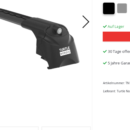
Auf Lager
30 Tage offe
5 Jahre Gara
Artikelnummer:
TN
Lieferant:
Turtle No