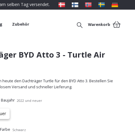
 am selben Tag versendet.
ng
Zubehör
Warenkorb
0
ger BYD Atto 3 - Turtle Air
 heute den Dachträger Turtle für den BYD Atto 3. Bestellen Sie
nlosem Versand und schneller Lieferung.
 Baujahr
2022 und neuer
uer
 Farbe
Schwarz