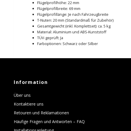
Flügelprofilhöhe: 22 mm
Flügelprofilbreite: 69 mm
Flügelprofillänge: Je nach Fahrzeugbreite
T-Nuten: 20 mm (Standardmaß für Zubehör)
Gesamtgewicht (inkl. Komplettset): ca. 5 kg
Material: Aluminium und ABS-Kunststoff
TÜV-geprüft: Ja
Farboptionen: Schwarz oder Silber
Information
Über uns
Kontaktiere uns
Retouren und Reklamationen
Häufige Fragen und Antworten – FAQ
Installationsanleitung